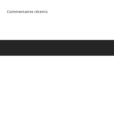
Commentaires récents
Coordonnées
Auto-moto-école Champ de Mars
2 rue Berthier
77140 Nemours
Tél:
01 64 28 14 72
Envoyer un email