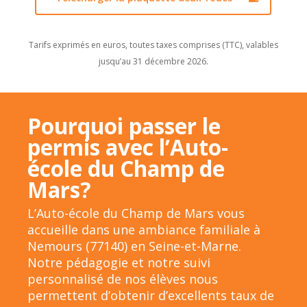
Tarifs exprimés en euros, toutes taxes comprises (TTC), valables
jusqu’au 31 décembre 2026.
Pourquoi passer le
permis avec l’Auto-
école du Champ de
Mars?
L’Auto-école du Champ de Mars vous
accueille dans une ambiance familiale à
Nemours (77140) en Seine-et-Marne.
Notre pédagogie et notre suivi
personnalisé de nos élèves nous
permettent d’obtenir d’excellents taux de