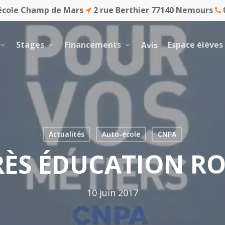
école Champ de Mars
2 rue Berthier 77140 Nemours
0
Stages
Financements
Espace élèves
Avis
Actualités
Auto-école
CNPA
ÈS ÉDUCATION RO
10 juin 2017