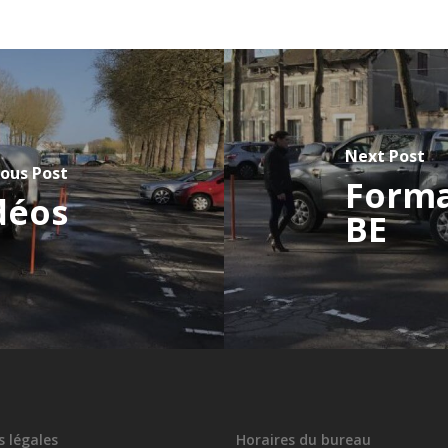
Next Post
ious Post
Forma
déos
BE
 légales
Horaires du bureau