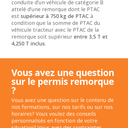
conduite d’un véhicule de catégorie B
attelé d’une remorque dont le PTAC
est
supérieur à 750 kg de PTAC
à
condition que la somme de PTAC du
véhicule tracteur avec le PTAC de la
remorque soit supérieur
entre 3,5 T et
4,250 T inclus
.
Vous avez une question
sur le permis remorque
?
Vous avez une question sur le contenu de
nos formations, sur nos tarifs ou sur nos
horaires? Vous voulez des conseils
personnalisés en fonction de votre
situation? Vous avez des contraintes