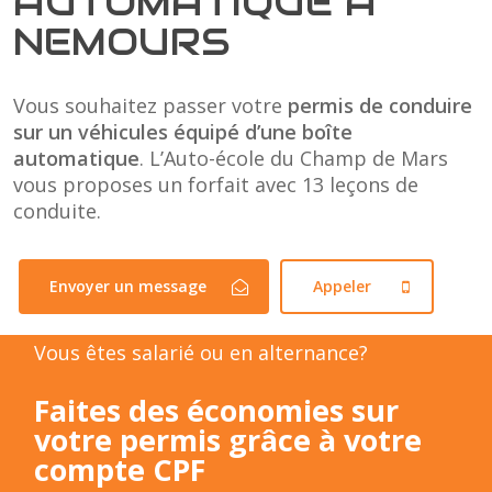
AUTOMATIQUE À
NEMOURS
Vous souhaitez passer votre
permis de conduire
sur un véhicules équipé d’une boîte
automatique
. L’Auto-école du Champ de Mars
vous proposes un forfait avec 13 leçons de
conduite.
Envoyer un message
Appeler
Vous êtes salarié ou en alternance?
Faites des économies sur
votre permis grâce à votre
compte CPF