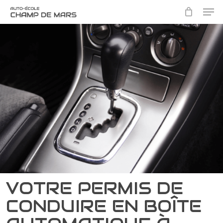
Skip
Men
to
main
Close
content
Menu
VOTRE PERMIS DE
CONDUIRE EN BOÎTE