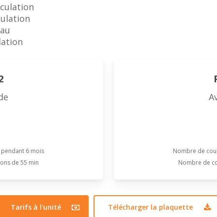
culation
culation
eau
ation
2
de
A
é pendant 6 mois
Nombre de cours
çons de 55 min
Nombre de cou
Tarifs à l'unité
Télécharger la plaquette