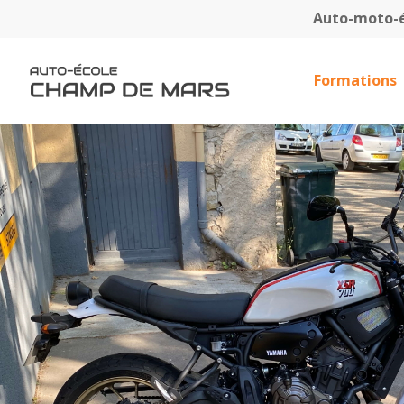
Skip
Auto-moto-
to
main
content
Formations