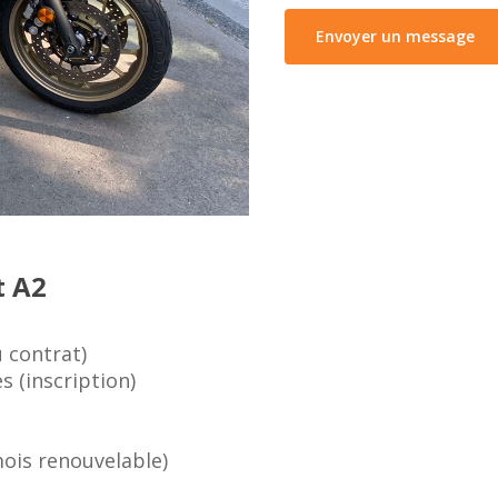
Envoyer un message
t A2
u contrat)
 (inscription)
mois renouvelable)