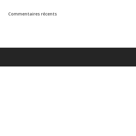
Commentaires récents
Coordonnées
Auto-moto-école Champ de Mars
2 rue Berthier
77140 Nemours
Tél:
01 64 28 14 72
Envoyer un email