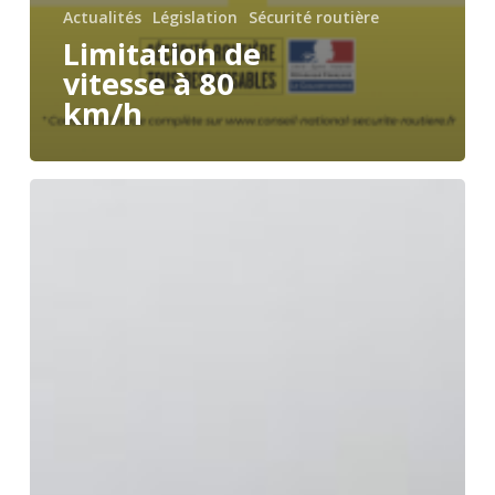
Actualités
Législation
Sécurité routière
Limitation de
vitesse à 80
km/h
Mortalité
routière
2018
:
hausse
de
8,9%