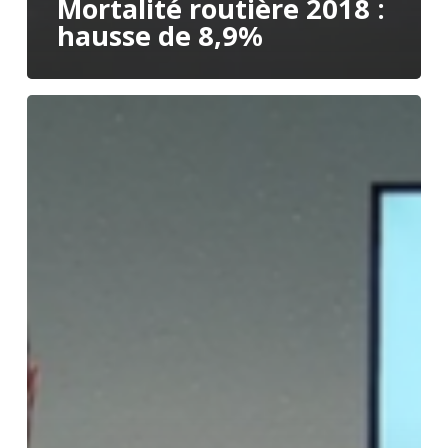
Mortalité routière 2018 :
hausse de 8,9%
Les
18
mesures
d’Edouard
Philippe
pour
la
Sécurité
routière