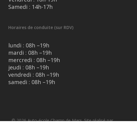
Samedi : 14h-17h
Horaires de conduite (sur RDV)
lundi : 08h –19h
mardi : 08h –19h
mercredi : 08h –19h
jeudi : 08h –19h
vendredi : 08h –19h
samedi : 08h –19h
© 2026 Auto-école Champ de Mars. Site réalisé par
VroomVroom.fr
|
Mentions légales
|
Données
personnelles
|
Médiateur
|
Qualicert