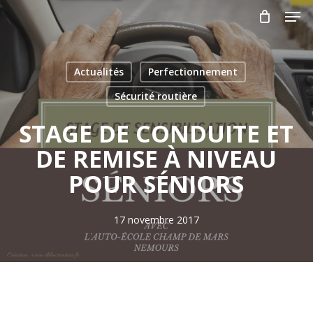
Skip
Men
to
main
Close
content
Menu
Actualités
Perfectionnement
Sécurité routière
STAGE DE CONDUITE ET
DE REMISE À NIVEAU
POUR SÉNIORS
17 novembre 2017