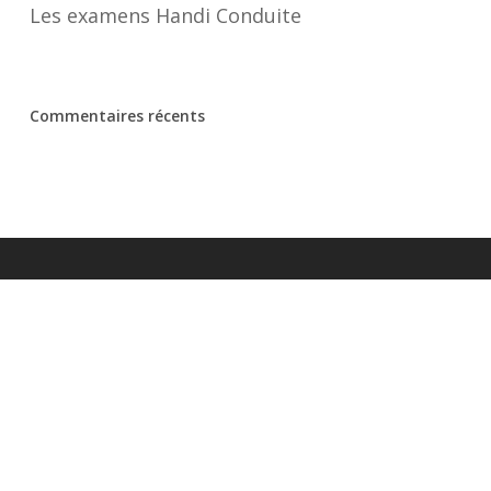
Les examens Handi Conduite
Commentaires récents
Coordonnées
Auto-moto-école Champ de Mars
2 rue Berthier
77140 Nemours
Tél:
01 64 28 14 72
Envoyer un email