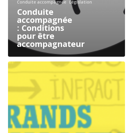
Conduite accompagnée
Législation
Conduite
accompagnée
: Conditions
pour être
accompagnateur
5
Bonnes
raisons
de
passer
la
Conduite
Accompagnée