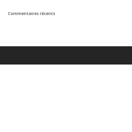
Commentaires récents
Coordonnées
Auto-moto-école Champ de Mars
2 rue Berthier
77140 Nemours
Tél:
01 64 28 14 72
Envoyer un email