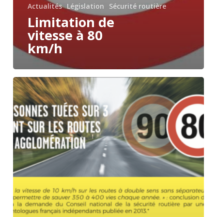
Actualités
Législation
Sécurité routière
Limitation de
vitesse à 80
km/h
Limitation
de
vitesse
à
80
km/h