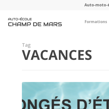
Skip
Auto-moto-
to
main
content
Formations
Tag
VACANCES
Congés
d’été
2018