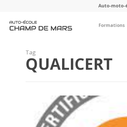
Skip
Auto-moto-
to
main
content
Formations
Tag
QUALICERT
Nous
sommes
certifiés