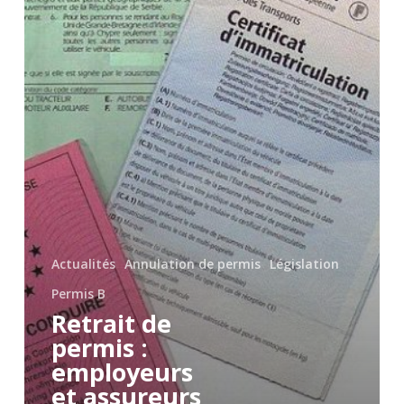
informés
Actualités
Annulation de permis
Législation
Permis B
Retrait de
permis :
employeurs
et assureurs