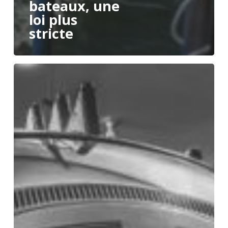
bateaux, une
loi plus
stricte
Le
nouveau
contrôle
technique