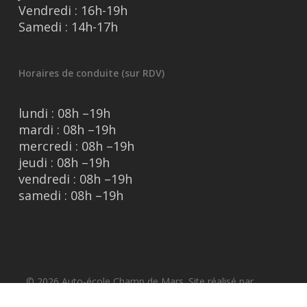
Vendredi : 16h-19h
Samedi : 14h-17h
Horaires de conduite (sur RDV)
lundi : 08h –19h
mardi : 08h –19h
mercredi : 08h –19h
jeudi : 08h –19h
vendredi : 08h –19h
samedi : 08h –19h
© 2026 Auto-école Champ de Mars. Site réalisé par
VroomVroom.fr
|
Mentions légales
|
Données