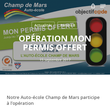
Skip
Men
to
main
Close
content
Menu
Actualités
Permis B
OPÉRATION MON
PERMIS OFFERT
15 septembre 2017
Notre Auto-école Champ de Mars participe
à l’opération