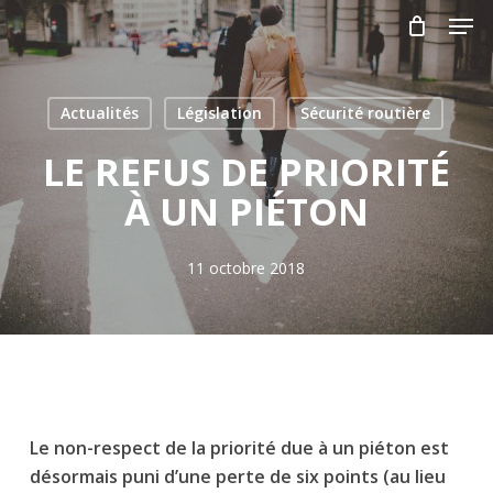
Skip
Men
to
main
Close
content
Menu
Actualités
Législation
Sécurité routière
LE REFUS DE PRIORITÉ
À UN PIÉTON
11 octobre 2018
Le non-respect de la priorité due à un piéton est
désormais puni d’une perte de six points (au lieu